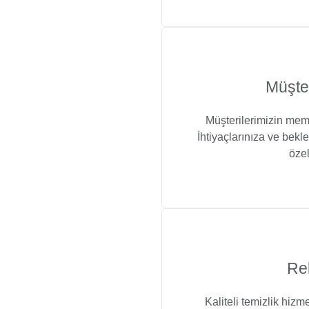
Müşte
Müşterilerimizin memn
İhtiyaçlarınıza ve bekl
özel
Rek
Kaliteli temizlik hizm