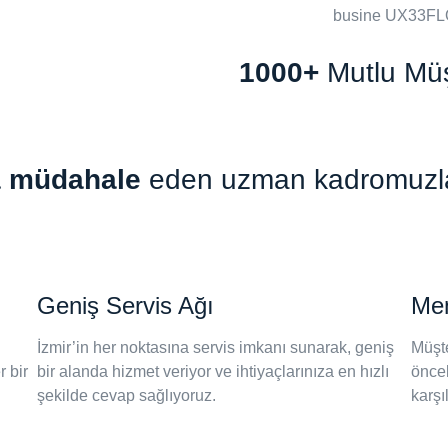
1000+
Mutlu Müş
ca müdahale
eden uzman kadromuzla, k
Geniş Servis Ağı
Mem
İzmir’in her noktasına servis imkanı sunarak, geniş
Müşte
 bir
bir alanda hizmet veriyor ve ihtiyaçlarınıza en hızlı
öncel
şekilde cevap sağlıyoruz.
karşı