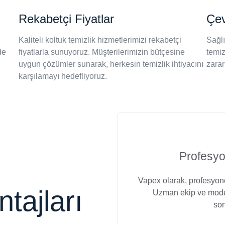
Rekabetçi Fiyatlar
Çev
Kaliteli koltuk temizlik hizmetlerimizi rekabetçi
Sağlı
de
fiyatlarla sunuyoruz. Müşterilerimizin bütçesine
temiz
uygun çözümler sunarak, herkesin temizlik ihtiyacını
zarar
karşılamayı hedefliyoruz.
Profesyon
Vapex olarak, profesyonel
tajları
Uzman ekip ve mode
son