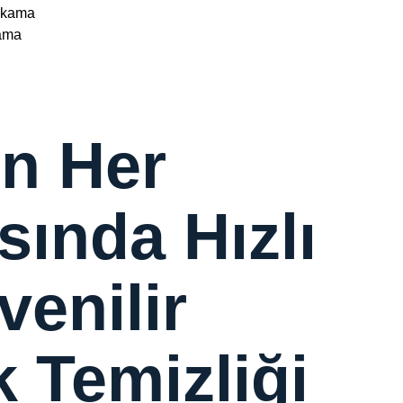
Yıkama
ama
in Her
sında Hızlı
venilir
k Temizliği