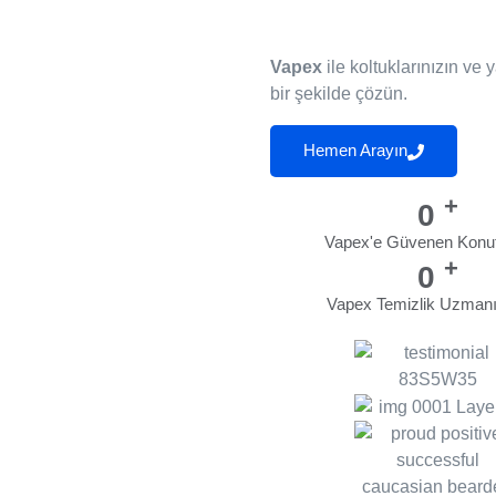
Vapex
ile koltuklarınızın ve 
bir şekilde çözün.
Hemen Arayın
+
0
Vapex'e Güvenen Konut
+
0
Vapex Temizlik Uzmanı