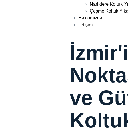
Narlıdere Koltuk 
Çeşme Koltuk Yık
Hakkımızda
İletişim
İzmir'
Nokta
ve Gü
Koltu