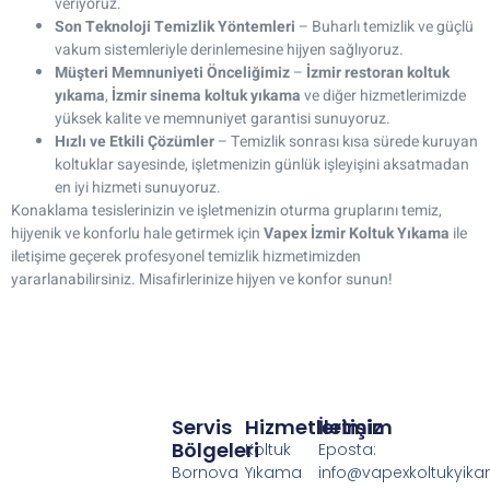
veriyoruz.
Son Teknoloji Temizlik Yöntemleri
– Buharlı temizlik ve güçlü
vakum sistemleriyle derinlemesine hijyen sağlıyoruz.
Müşteri Memnuniyeti Önceliğimiz
–
İzmir restoran koltuk
yıkama
,
İzmir sinema koltuk yıkama
ve diğer hizmetlerimizde
yüksek kalite ve memnuniyet garantisi sunuyoruz.
Hızlı ve Etkili Çözümler
– Temizlik sonrası kısa sürede kuruyan
koltuklar sayesinde, işletmenizin günlük işleyişini aksatmadan
en iyi hizmeti sunuyoruz.
Konaklama tesislerinizin ve işletmenizin oturma gruplarını temiz,
hijyenik ve konforlu hale getirmek için
Vapex İzmir Koltuk Yıkama
ile
iletişime geçerek profesyonel temizlik hizmetimizden
yararlanabilirsiniz. Misafirlerinize hijyen ve konfor sunun!
Servis
Hizmetlerimiz
İletişim
Bölgeleri
Koltuk
Eposta:
Bornova
Yıkama
info@vapexkoltukyik