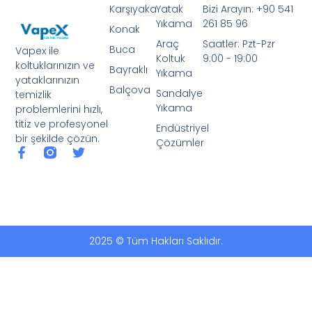
Karşıyaka
Yatak
Bizi Arayın: +90 541
Yıkama
261 85 96
Konak
Araç
Saatler: Pzt-Pzr
Buca
Vapex ile
Koltuk
9:00 - 19:00
koltuklarınızın ve
Bayraklı
Yıkama
yataklarınızın
Balçova
Sandalye
temizlik
Yıkama
problemlerini hızlı,
titiz ve profesyonel
Endüstriyel
bir şekilde çözün.
Çözümler
2025 © Tüm Hakları Saklıdır.