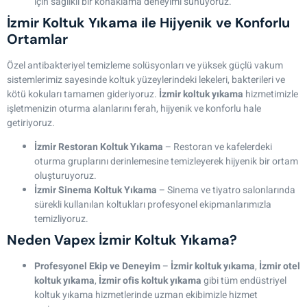
için sağlıklı bir konaklama deneyimi sunuyoruz.
İzmir Koltuk Yıkama ile Hijyenik ve Konforlu
Ortamlar
Özel antibakteriyel temizleme solüsyonları ve yüksek güçlü vakum
sistemlerimiz sayesinde koltuk yüzeylerindeki lekeleri, bakterileri ve
kötü kokuları tamamen gideriyoruz.
İzmir koltuk yıkama
hizmetimizle
işletmenizin oturma alanlarını ferah, hijyenik ve konforlu hale
getiriyoruz.
İzmir Restoran Koltuk Yıkama
– Restoran ve kafelerdeki
oturma gruplarını derinlemesine temizleyerek hijyenik bir ortam
oluşturuyoruz.
İzmir Sinema Koltuk Yıkama
– Sinema ve tiyatro salonlarında
sürekli kullanılan koltukları profesyonel ekipmanlarımızla
temizliyoruz.
Neden Vapex İzmir Koltuk Yıkama?
Profesyonel Ekip ve Deneyim
–
İzmir koltuk yıkama
,
İzmir otel
koltuk yıkama
,
İzmir ofis koltuk yıkama
gibi tüm endüstriyel
koltuk yıkama hizmetlerinde uzman ekibimizle hizmet