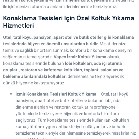
restoran koltuk yıkama
ve
İzmir sinema koltuk yıkama
hizmetlerimiz
ile işletmenizin oturma alanlarını derinlemesine temizliyoruz.
Konaklama Tesisleri İçin Özel Koltuk Yıkama
Hizmetleri
Otel, tatil köyü, pansiyon, apart otel ve butik oteller gibi konaklama
tesislerinde hijyen en önemli unsurlardan biridir.
Misafirlerinize
temiz ve sağlıklı bir ortam sunmak, konforlu bir konaklama deneyimi
sağlamanın temel şartıdır.
Vapex İzmir Koltuk Yıkama
olarak,
konaklama tesislerinde bulunan
lobi koltukları, oda içi oturma
grupları, restoran ve kafeterya koltukları, toplantı salonları ve
bekleme alanlarındaki koltukları
derinlemesine temizleyerek ilk
günkü hijyenine kavuşturuyoruz.
İzmir Konaklama Tesisleri Koltuk Yıkama
– Otel, tatil köyü,
pansiyon, apart otel ve butik otellerde bulunan lobi, oda,
dinlenme alanları ve restoran koltuklarını profesyonel
yöntemlerle temizleyerek hijyenik ve konforlu bir ortam
sağlıyoruz. Tüm konaklama tesislerinde kullanılan koltukları
kumaş türüne uygun antibakteriyel solüsyonlar ve buharlı
temizleme teknikleriyle derinlemesine temizleyerek misafirleriniz