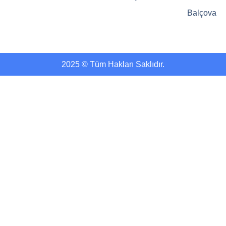
Balçova
2025 © Tüm Hakları Saklıdır.